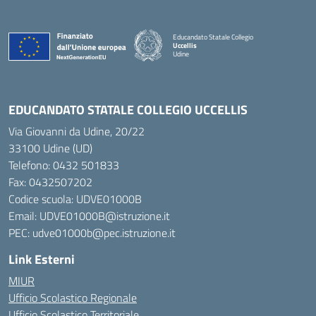
Educandato Statale Collegio
Uccellis
Udine
— Visita la pagina iniziale della scuola
EDUCANDATO STATALE COLLEGIO UCCELLIS
Via Giovanni da Udine, 20/22
33100 Udine (UD)
Telefono:
0432 501833
Fax: 0432507202
Codice scuola: UDVE01000B
Email: UDVE01000B@istruzione.it
PEC: udve01000b@pec.istruzione.it
Link Esterni
MIUR
Ufficio Scolastico Regionale
Ufficio Scolastico Territoriale