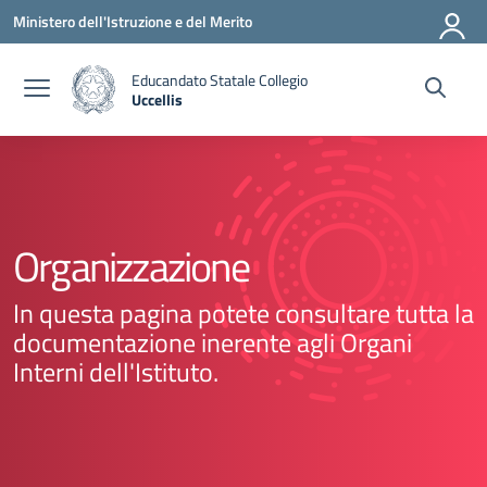
Vai ai contenuti
Vai al menu di navigazione
Vai al footer
Ministero dell'Istruzione e del Merito
Educandato Statale Collegio
Uccellis
— Visita la pagina iniziale della scuola
Organizzazione
In questa pagina potete consultare tutta la
documentazione inerente agli Organi
Interni dell'Istituto.