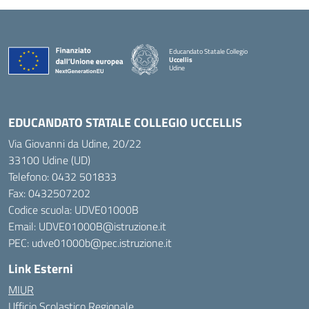
Educandato Statale Collegio
Uccellis
Udine
— Visita la pagina iniziale della scuola
EDUCANDATO STATALE COLLEGIO UCCELLIS
Via Giovanni da Udine, 20/22
33100 Udine (UD)
Telefono:
0432 501833
Fax: 0432507202
Codice scuola: UDVE01000B
Email: UDVE01000B@istruzione.it
PEC: udve01000b@pec.istruzione.it
Link Esterni
MIUR
Ufficio Scolastico Regionale