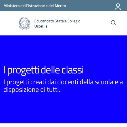
Vai ai contenuti
Vai al menu di navigazione
Vai al footer
Ministero dell'Istruzione e del Merito
Educandato Statale Collegio
Uccellis
— Visita la pagina iniziale della scuola
I progetti delle classi
I progetti creati dai docenti della scuola e a
disposizione di tutti.