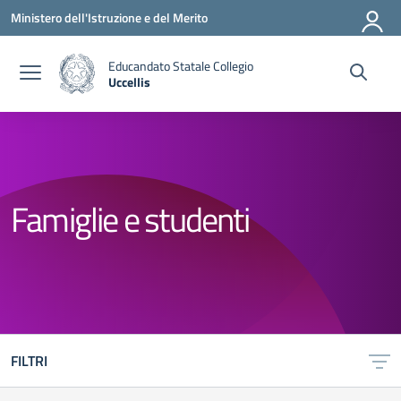
Vai ai contenuti
Vai al menu di navigazione
Vai al footer
Ministero dell'Istruzione e del Merito
Educandato Statale Collegio
Uccellis
— Visita la pagina iniziale della scuola
Famiglie e studenti
FILTRI