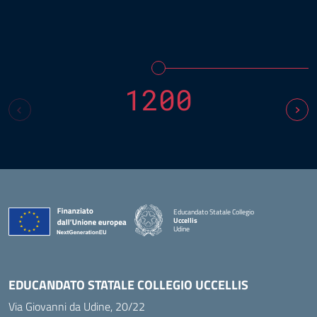
1200
Educandato Statale Collegio
Uccellis
Udine
— Visita la pagina iniziale della scuola
EDUCANDATO STATALE COLLEGIO UCCELLIS
Via Giovanni da Udine, 20/22