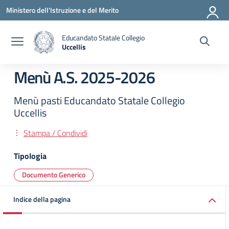
Vai ai contenuti
Vai al menu di navigazione
Vai al footer
Ministero dell'Istruzione e del Merito
Educandato Statale Collegio
Uccellis
— Visita la pagina iniziale della scuola
Menù A.S. 2025-2026
Menù pasti Educandato Statale Collegio
Uccellis
Stampa / Condividi
Tipologia
Documento Generico
Indice della pagina