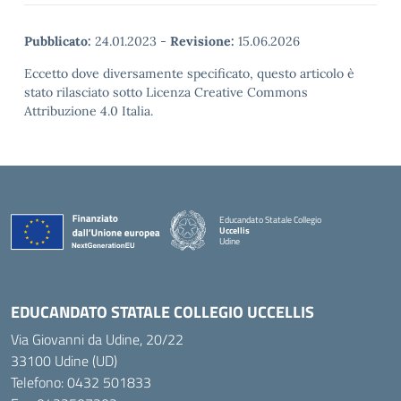
Pubblicato:
24.01.2023
-
Revisione:
15.06.2026
Eccetto dove diversamente specificato, questo articolo è
stato rilasciato sotto Licenza Creative Commons
Attribuzione 4.0 Italia.
Educandato Statale Collegio
Uccellis
Udine
— Visita la pagina iniziale della scuola
EDUCANDATO STATALE COLLEGIO UCCELLIS
Via Giovanni da Udine, 20/22
33100 Udine (UD)
Telefono:
0432 501833