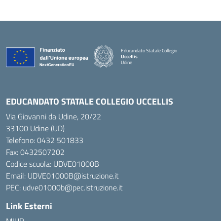
Educandato Statale Collegio
Uccellis
Udine
— Visita la pagina iniziale della scuola
EDUCANDATO STATALE COLLEGIO UCCELLIS
Via Giovanni da Udine, 20/22
33100 Udine (UD)
Telefono:
0432 501833
Fax: 0432507202
Codice scuola: UDVE01000B
Email: UDVE01000B@istruzione.it
PEC: udve01000b@pec.istruzione.it
Link Esterni