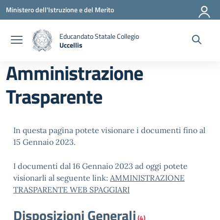
Vai ai contenuti
Vai al menu di navigazione
Vai al footer
Ministero dell'Istruzione e del Merito
Educandato Statale Collegio
Uccellis
— Visita la pagina iniziale della scuola
Amministrazione
Trasparente
In questa pagina potete visionare i documenti fino al
15 Gennaio 2023.
I documenti dal 16 Gennaio 2023 ad oggi potete
visionarli al seguente link:
AMMINISTRAZIONE
TRASPARENTE WEB SPAGGIARI
Disposizioni Generali
(4)