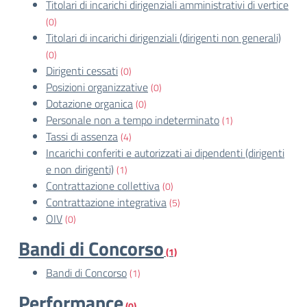
Titolari di incarichi dirigenziali amministrativi di vertice
(0)
Titolari di incarichi dirigenziali (dirigenti non generali)
(0)
Dirigenti cessati
(0)
Posizioni organizzative
(0)
Dotazione organica
(0)
Personale non a tempo indeterminato
(1)
Tassi di assenza
(4)
Incarichi conferiti e autorizzati ai dipendenti (dirigenti
e non dirigenti)
(1)
Contrattazione collettiva
(0)
Contrattazione integrativa
(5)
OIV
(0)
Bandi di Concorso
(1)
Bandi di Concorso
(1)
Performance
(0)