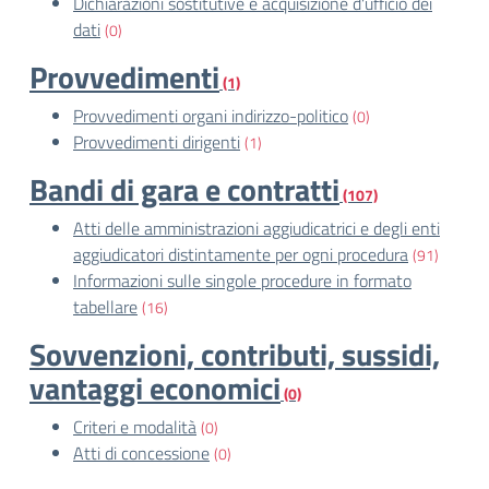
Dichiarazioni sostitutive e acquisizione d'ufficio dei
dati
(0)
Provvedimenti
(1)
Provvedimenti organi indirizzo-politico
(0)
Provvedimenti dirigenti
(1)
Bandi di gara e contratti
(107)
Atti delle amministrazioni aggiudicatrici e degli enti
aggiudicatori distintamente per ogni procedura
(91)
Informazioni sulle singole procedure in formato
tabellare
(16)
Sovvenzioni, contributi, sussidi,
vantaggi economici
(0)
Criteri e modalità
(0)
Atti di concessione
(0)