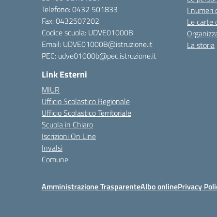
Telefono:
0432 501833
I numeri 
Fax: 0432507202
Le carte 
Codice scuola: UDVE01000B
Organizz
Email: UDVE01000B@istruzione.it
La storia
PEC: udve01000b@pec.istruzione.it
Link Esterni
MIUR
Ufficio Scolastico Regionale
Ufficio Scolastico Territoriale
Scuola in Chiaro
Iscrizioni On Line
Invalsi
Comune
Amministrazione Trasparente
Albo online
Privacy Poli