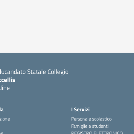
ucandato Statale Collegio
cellis
dine
Visita la pagina iniziale della scuola
la
I Servizi
zione
Personale scolastico
Famiglie e studenti
ne
REGISTRO ELETTRONICO