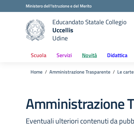
Vai ai contenuti
Vai al menu di navigazione
Vai al footer
Ministero dell'Istruzione e del Merito
Educandato Statale Collegio
Uccellis
Udine
 della scuola
— Visita la pagina iniziale del
Scuola
Servizi
Novità
Didattica
Home
Amministrazione Trasparente
Le carte
Amministrazione T
Eventuali ulteriori contenuti da pubbl