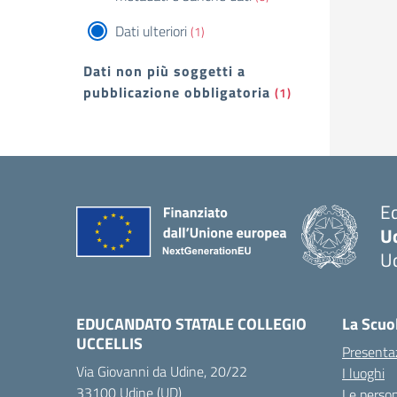
Dati ulteriori
(1)
Dati non più soggetti a
pubblicazione obbligatoria
(1)
Ed
Uc
U
— 
EDUCANDATO STATALE COLLEGIO
La Scuo
UCCELLIS
Presenta
Via Giovanni da Udine, 20/22
I luoghi
33100 Udine (UD)
Le perso