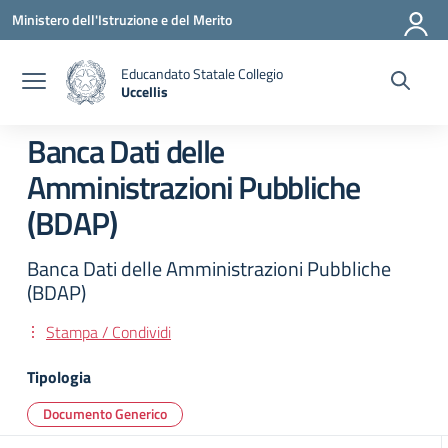
Vai ai contenuti
Vai al menu di navigazione
Vai al footer
Ministero dell'Istruzione e del Merito
Educandato Statale Collegio
Uccellis
— Visita la pagina iniziale della scuola
Banca Dati delle
Amministrazioni Pubbliche
(BDAP)
Banca Dati delle Amministrazioni Pubbliche
(BDAP)
Stampa / Condividi
Tipologia
Documento Generico