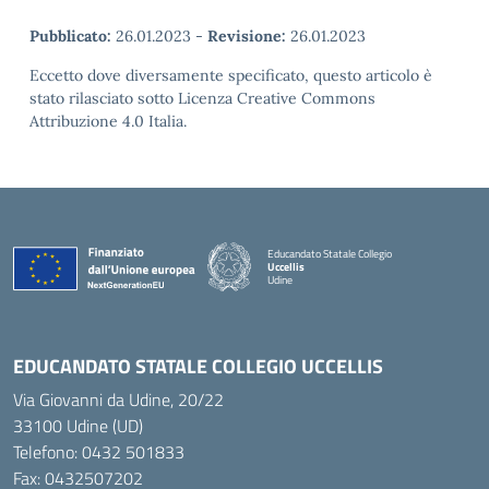
Pubblicato:
26.01.2023
-
Revisione:
26.01.2023
Eccetto dove diversamente specificato, questo articolo è
stato rilasciato sotto Licenza Creative Commons
Attribuzione 4.0 Italia.
Educandato Statale Collegio
Uccellis
Udine
— Visita la pagina iniziale della scuola
EDUCANDATO STATALE COLLEGIO UCCELLIS
Via Giovanni da Udine, 20/22
33100 Udine (UD)
Telefono:
0432 501833
Fax: 0432507202