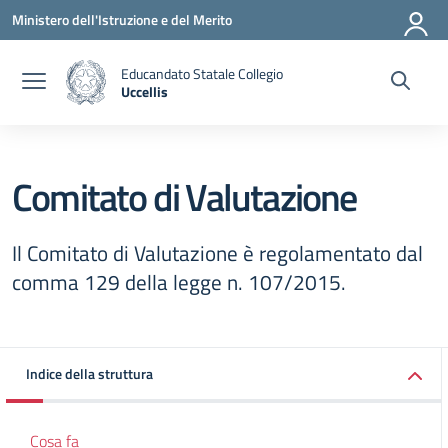
Vai ai contenuti
Vai al menu di navigazione
Vai al footer
Ministero dell'Istruzione e del Merito
Educandato Statale Collegio
Uccellis
— Visita la pagina iniziale della scuola
Comitato di Valutazione
Il Comitato di Valutazione è regolamentato dal
comma 129 della legge n. 107/2015.
Indice della struttura
Cosa fa