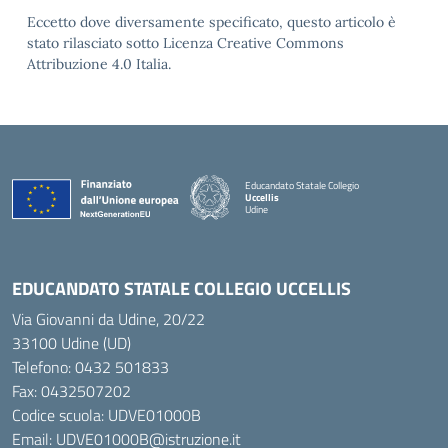
Eccetto dove diversamente specificato, questo articolo è
stato rilasciato sotto Licenza Creative Commons
Attribuzione 4.0 Italia.
Educandato Statale Collegio
Uccellis
Udine
— Visita la pagina iniziale della scuola
EDUCANDATO STATALE COLLEGIO UCCELLIS
Via Giovanni da Udine, 20/22
33100 Udine (UD)
Telefono:
0432 501833
Fax: 0432507202
Codice scuola: UDVE01000B
Email: UDVE01000B@istruzione.it