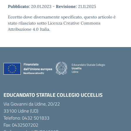
Pubblicato:
20.01.2023
-
Revisione:
21.11.2025
Eccetto dove diversamente specificato, questo articolo è
stato rilasciato sotto Licenza Creative Commons
Attribuzione 4.0 Italia.
Educandato Statale Collegio
Uccellis
Udine
— Visita la pagina iniziale della scuola
EDUCANDATO STATALE COLLEGIO UCCELLIS
Via Giovanni da Udine, 20/22
33100 Udine (UD)
Telefono:
0432 501833
Fax: 0432507202