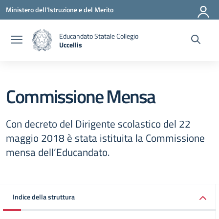
Vai ai contenuti
Vai al menu di navigazione
Vai al footer
Ministero dell'Istruzione e del Merito
Educandato Statale Collegio
Uccellis
— Visita la pagina iniziale della scuola
Commissione Mensa
Con decreto del Dirigente scolastico del 22
maggio 2018 è stata istituita la Commissione
mensa dell’Educandato.
Indice della struttura