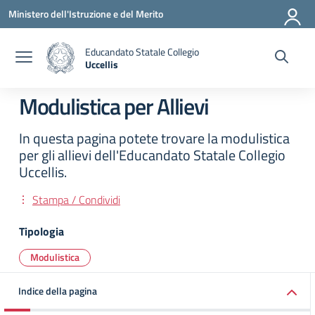
Vai ai contenuti
Vai al menu di navigazione
Vai al footer
Ministero dell'Istruzione e del Merito
Educandato Statale Collegio
Uccellis
— Visita la pagina iniziale della scuola
Modulistica per Allievi
In questa pagina potete trovare la modulistica
per gli allievi dell'Educandato Statale Collegio
Uccellis.
Stampa / Condividi
Tipologia
Modulistica
Indice della pagina