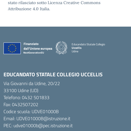
stato rilasciato sotto Licenza Creative Commons
Attribuzione 4.0 Italia.
Educandato Statale Collegio
Uccellis
Udine
— Visita la pagina iniziale della scuola
EDUCANDATO STATALE COLLEGIO UCCELLIS
Via Giovanni da Udine, 20/22
33100 Udine (UD)
Telefono:
0432 501833
Fax: 0432507202
Codice scuola: UDVE01000B
Email: UDVE01000B@istruzione.it
PEC: udve01000b@pec.istruzione.it