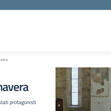
la scuola
avera
mavera
tati protagonisti