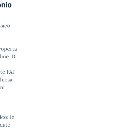
onio
ssico
coperta
dine. Di
te FAI
hiesa
ni
co: le
 dato