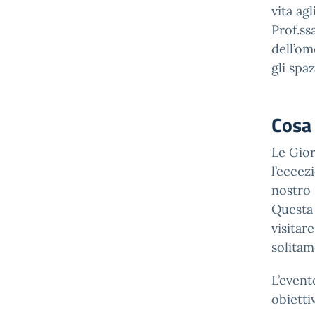
vita ag
Prof.s
dell’om
gli spa
Cosa 
Le Gior
l’eccez
nostro 
Questa 
visitare
solitam
L’event
obietti