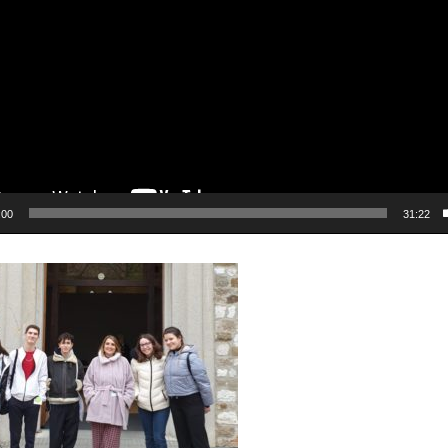
:00
31:22