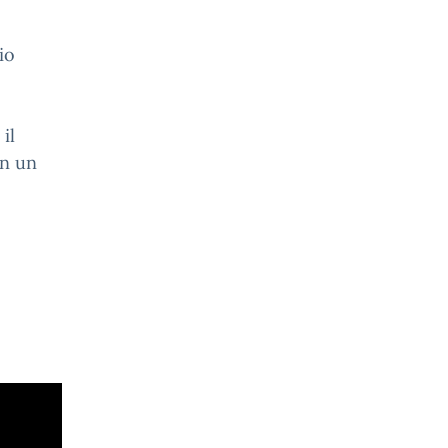
io
il
in un