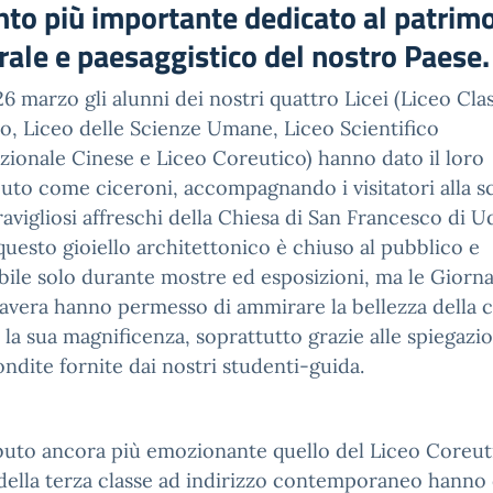
nto più importante dedicato al patrim
rale e paesaggistico del nostro Paese.
 26 marzo gli alunni dei nostri quattro Licei (Liceo Cla
, Liceo delle Scienze Umane, Liceo Scientifico
zionale Cinese e Liceo Coreutico) hanno dato il loro
uto come ciceroni, accompagnando i visitatori alla s
avigliosi affreschi della Chiesa di San Francesco di U
 questo gioiello architettonico è chiuso al pubblico e
bile solo durante mostre ed esposizioni, ma le Giorna
avera hanno permesso di ammirare la bellezza della c
a la sua magnificenza, soprattutto grazie alle spiegazio
ndite fornite dai nostri studenti-guida.
uto ancora più emozionante quello del Liceo Coreuti
 della terza classe ad indirizzo contemporaneo hanno