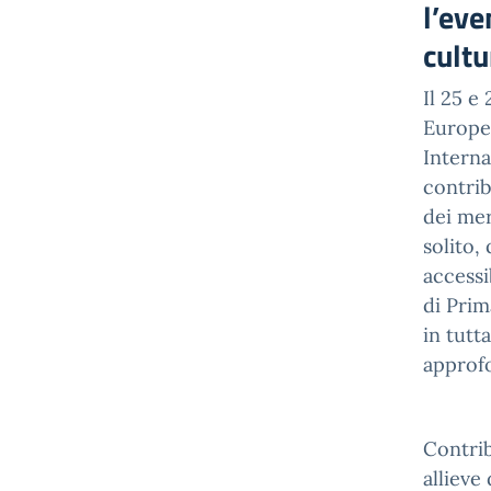
l’eve
cultu
Il 25 e
Europeo
Interna
contrib
dei mer
solito,
accessi
di Prim
in tutt
approfo
Contrib
allieve