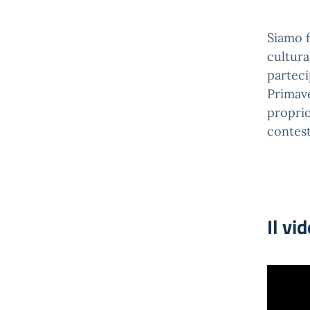
Siamo f
cultura
parteci
Primave
proprio
contest
Il vi
Video
Player