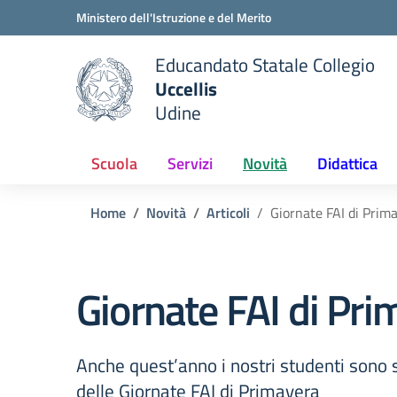
Vai ai contenuti
Vai al menu di navigazione
Vai al footer
Ministero dell'Istruzione e del Merito
Educandato Statale Collegio
Uccellis
Udine
 della scuola
— Visita la pagina iniziale del
Scuola
Servizi
Novità
Didattica
Home
Novità
Articoli
Giornate FAI di Prim
Giornate FAI di Pri
Anche quest’anno i nostri studenti sono s
delle Giornate FAI di Primavera