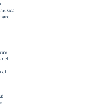
a
 musica
imare
rire
o del
à di
ui
o.