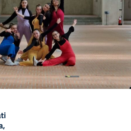
ti
a,