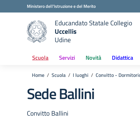
Vai ai contenuti
Vai al menu di navigazione
Vai al footer
Ministero dell'Istruzione e del Merito
Educandato Statale Collegio
Uccellis
Udine
 della scuola
— Visita la pagina iniziale del
Scuola
Servizi
Novità
Didattica
Home
Scuola
I luoghi
Convitto - Dormitori
Sede Ballini
Convitto Ballini