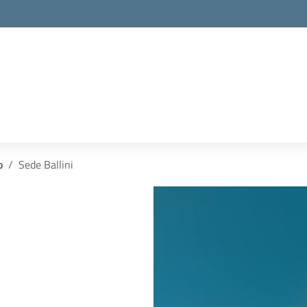
la scuola
o
Sede Ballini