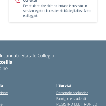
Convitto
Per studenti che abitano lontano è previsto un
servizio legato alla residenzialità degli allievi (vitto
e alloggio).
ucandato Statale Collegio
cellis
dine
Visita la pagina iniziale della scuola
la
I Servizi
zione
Personale scolastico
Famiglie e studenti
ne
REGISTRO ELETTRONICO