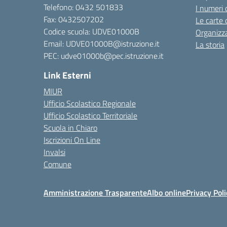
Telefono:
0432 501833
I numeri 
Fax: 0432507202
Le carte 
Codice scuola: UDVE01000B
Organizz
Email: UDVE01000B@istruzione.it
La storia
PEC: udve01000b@pec.istruzione.it
Link Esterni
MIUR
Ufficio Scolastico Regionale
Ufficio Scolastico Territoriale
Scuola in Chiaro
Iscrizioni On Line
Invalsi
Comune
Amministrazione Trasparente
Albo online
Privacy Poli