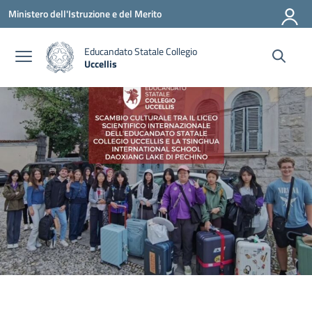
Vai ai contenuti
Vai al menu di navigazione
Vai al footer
Ministero dell'Istruzione e del Merito
Educandato Statale Collegio
Uccellis
— Visita la pagina iniziale della scuola