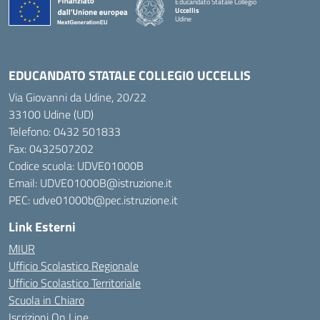
Educandato Statale Collegio
Uccellis
Udine
— Visita la pagina iniziale della scuola
EDUCANDATO STATALE COLLEGIO UCCELLIS
Via Giovanni da Udine, 20/22
33100 Udine (UD)
Telefono:
0432 501833
Fax: 0432507202
Codice scuola: UDVE01000B
Email: UDVE01000B@istruzione.it
PEC: udve01000b@pec.istruzione.it
Link Esterni
MIUR
Ufficio Scolastico Regionale
Ufficio Scolastico Territoriale
Scuola in Chiaro
Iscrizioni On Line