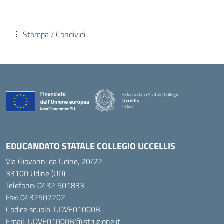
Stampa / Condividi
Educandato Statale Collegio
Uccellis
Udine
— Visita la pagina iniziale della scuola
EDUCANDATO STATALE COLLEGIO UCCELLIS
Via Giovanni da Udine, 20/22
33100 Udine (UD)
Telefono:
0432 501833
Fax: 0432507202
Codice scuola: UDVE01000B
Email: UDVE01000B@istruzione.it